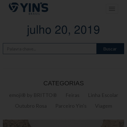
Pular
Toggle n
para
o
conteúdo
julho 20, 2019
Buscar
CATEGORIAS
emoji® by BRITTO®
Feiras
Linha Escolar
Outubro Rosa
Parceiro Yin's
Viagem