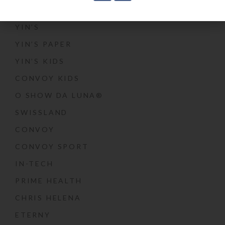
Marcas
YIN’S
YIN’S PAPER
YIN’S KIDS
CONVOY KIDS
O SHOW DA LUNA®
SWISSLAND
CONVOY
CONVOY SPORT
IN-TECH
PRIME HEALTH
CHRIS HELENA
ETERNY