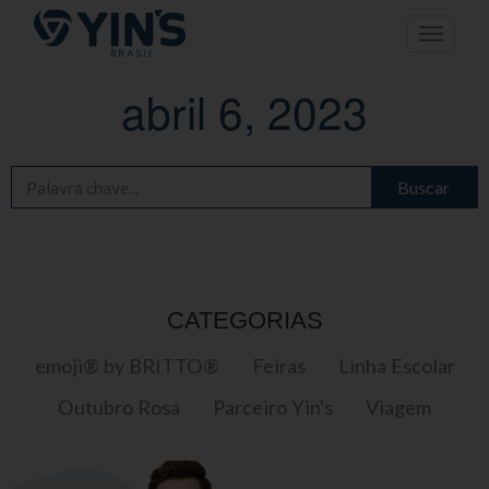
Pular
Toggle n
para
o
conteúdo
abril 6, 2023
Buscar
CATEGORIAS
emoji® by BRITTO®
Feiras
Linha Escolar
Outubro Rosa
Parceiro Yin's
Viagem