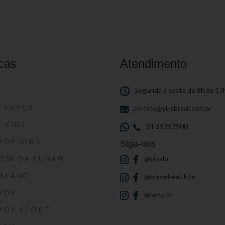
cas
Atendimento
S
Segunda a sexta de 8h às 17
S PAPER
contato@yinsbrasil.com.br
S KIDS
21 35757900
VOY KIDS
Siga-nos
HOW DA LUNA®
@yinsbr
SSLAND
@primehealth.br
VOY
@iamo.br
VOY SPORT