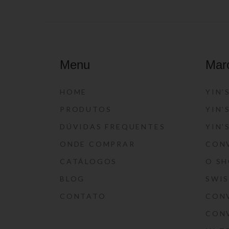
Menu
Mar
HOME
YIN’
PRODUTOS
YIN’
DÚVIDAS FREQUENTES
YIN’
ONDE COMPRAR
CON
CATÁLOGOS
O S
BLOG
SWI
CONTATO
CON
CON