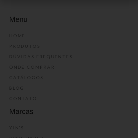
Menu
HOME
PRODUTOS
DÚVIDAS FREQUENTES
ONDE COMPRAR
CATÁLOGOS
BLOG
CONTATO
Marcas
YIN’S