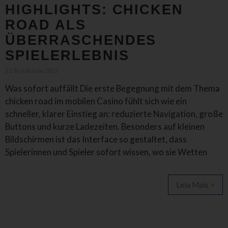
HIGHLIGHTS: CHICKEN
ROAD ALS
ÜBERRASCHENDES
SPIELERLEBNIS
31 de julho de 2025
Was sofort auffällt Die erste Begegnung mit dem Thema
chicken road im mobilen Casino fühlt sich wie ein
schneller, klarer Einstieg an: reduzierte Navigation, große
Buttons und kurze Ladezeiten. Besonders auf kleinen
Bildschirmen ist das Interface so gestaltet, dass
Spielerinnen und Spieler sofort wissen, wo sie Wetten
Leia Mais >