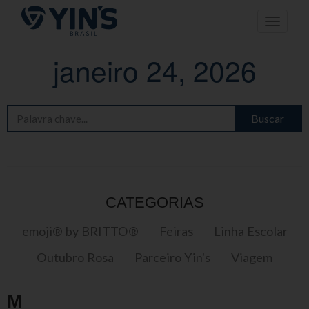
Pular
Toggle n
para
o
conteúdo
janeiro 24, 2026
Buscar
CATEGORIAS
emoji® by BRITTO®
Feiras
Linha Escolar
Outubro Rosa
Parceiro Yin's
Viagem
M