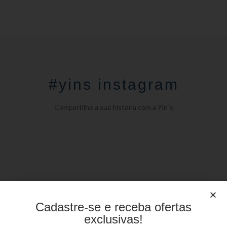
#yins instagram
Compartilhe a sua história com a Yin´s
Cadastre-se e receba ofertas
exclusivas!