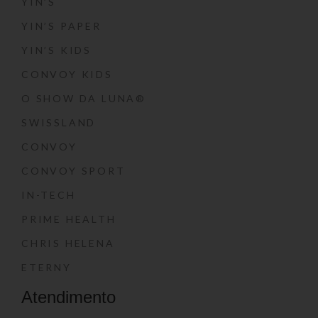
YIN’S
YIN’S PAPER
YIN’S KIDS
CONVOY KIDS
O SHOW DA LUNA®
SWISSLAND
CONVOY
CONVOY SPORT
IN-TECH
PRIME HEALTH
CHRIS HELENA
ETERNY
Atendimento