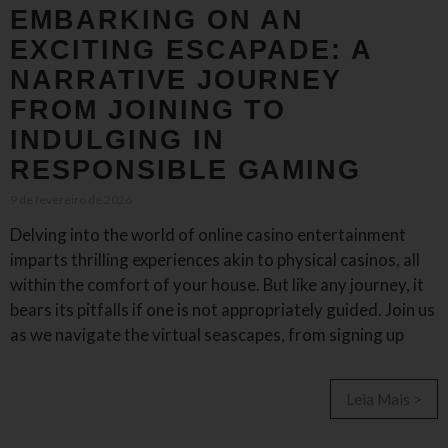
EMBARKING ON AN
EXCITING ESCAPADE: A
NARRATIVE JOURNEY
FROM JOINING TO
INDULGING IN
RESPONSIBLE GAMING
9 de fevereiro de 2026
Delving into the world of online casino entertainment
imparts thrilling experiences akin to physical casinos, all
within the comfort of your house. But like any journey, it
bears its pitfalls if one is not appropriately guided. Join us
as we navigate the virtual seascapes, from signing up
Leia Mais >