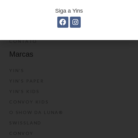
ONDE COMPRAR
Siga a Yins
CATÁLOGOS
BLOG
CONTATO
Marcas
YIN’S
YIN’S PAPER
YIN’S KIDS
CONVOY KIDS
O SHOW DA LUNA®
SWISSLAND
CONVOY