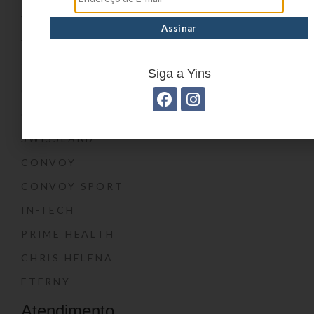
YIN’S
YIN’S PAPER
YIN’S KIDS
Siga a Yins
CONVOY KIDS
O SHOW DA LUNA®
SWISSLAND
CONVOY
CONVOY SPORT
IN-TECH
PRIME HEALTH
CHRIS HELENA
ETERNY
Atendimento