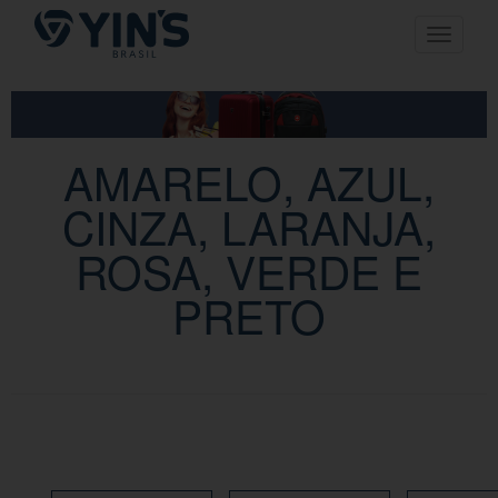
Pular
Toggle n
para
o
conteúdo
AMARELO, AZUL,
CINZA, LARANJA,
ROSA, VERDE E
PRETO