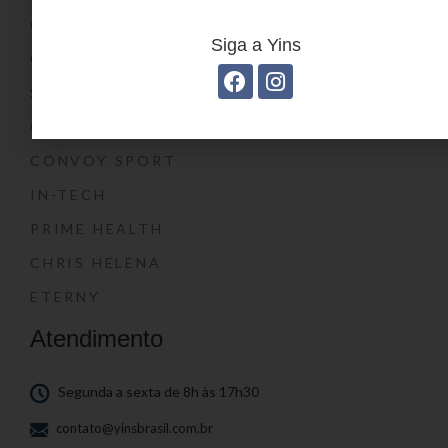
CONVOY KIDS
Siga a Yins
O SHOW DA LUNA®
SWISSLAND
CONVOY
CONVOY SPORT
IN-TECH
PRIME HEALTH
CHRIS HELENA
ETERNY
Atendimento
Segunda a sexta de 8h às 17h30
contato@yinsbrasil.com.br