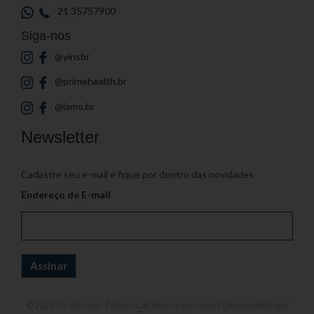
21 35757900
Siga-nos
@yinsbr
@primehealth.br
@iamo.br
Newsletter
Cadastre seu e-mail e fique por dentro das novidades
Endereço de E-mail
© 2026
Yin's Brasil
- Todos os direitos reservados | Desenvolvido por