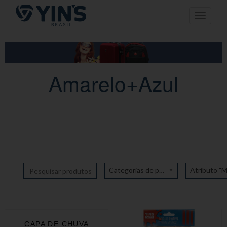
Pular
Toggle n
para
o
conteúdo
Amarelo+Azul
Categorias de produto
CAPA DE CHUVA