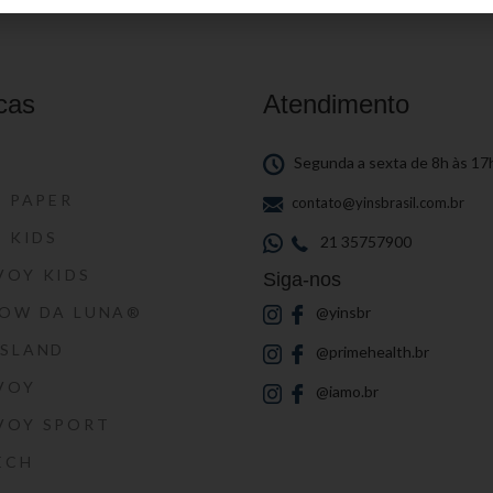
cas
Atendimento
S
Segunda a sexta de 8h às 17
S PAPER
contato@yinsbrasil.com.br
S KIDS
21 35757900
VOY KIDS
Siga-nos
HOW DA LUNA®
@yinsbr
SSLAND
@primehealth.br
VOY
@iamo.br
VOY SPORT
ECH