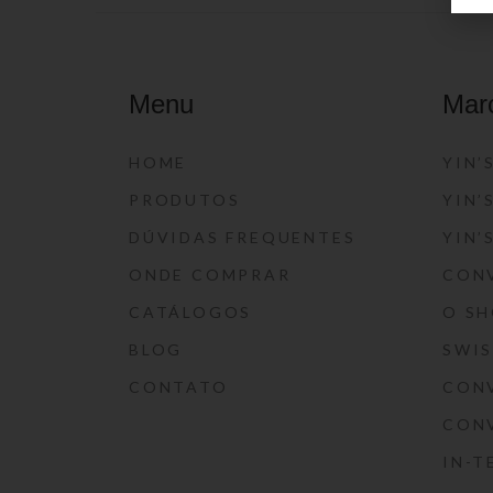
Menu
Mar
HOME
YIN’
PRODUTOS
YIN’
DÚVIDAS FREQUENTES
YIN’
ONDE COMPRAR
CON
CATÁLOGOS
O S
BLOG
SWI
CONTATO
CON
CON
IN-T