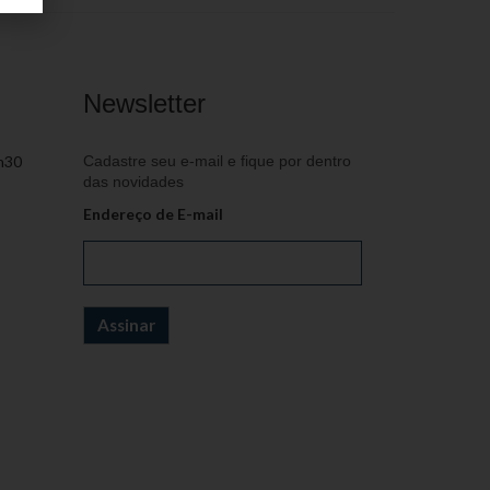
Newsletter
h30
Cadastre seu e-mail e fique por dentro
das novidades
Endereço de E-mail