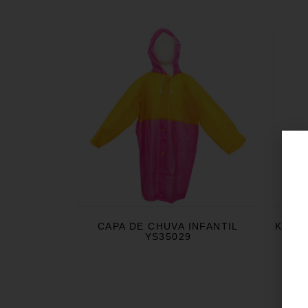
CAPA DE CHUVA INFANTIL
KIT E
YS35029