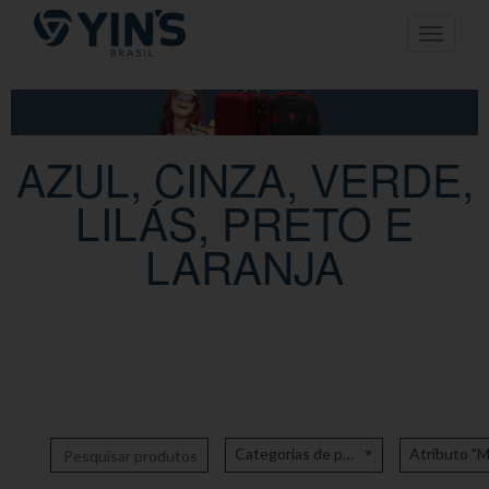
Pular
Toggle n
para
o
conteúdo
AZUL, CINZA, VERDE,
LILÁS, PRETO E
LARANJA
Categorias de produto