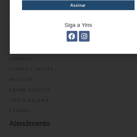
YIN’S PAPER
YIN’S KIDS
Siga a Yins
CONVOY KIDS
O SHOW DA LUNA®
SWISSLAND
CONVOY
CONVOY SPORT
IN-TECH
PRIME HEALTH
CHRIS HELENA
ETERNY
Atendimento