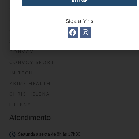
YIN’S KIDS
CONVOY KIDS
Siga a Yins
O SHOW DA LUNA®
SWISSLAND
CONVOY
CONVOY SPORT
IN-TECH
PRIME HEALTH
CHRIS HELENA
ETERNY
Atendimento
Segunda a sexta de 8h às 17h30