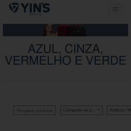
Pular
Toggle n
para
o
conteúdo
AZUL, CINZA,
VERMELHO E VERDE
Categorias de produto