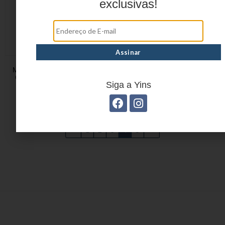
exclusivas!
MOCHILA JUVENIL EM
Mochila Start Game
CRINKLE YS41055AE
YS42198
Siga a Yins
←
1
2
3
4
5
→