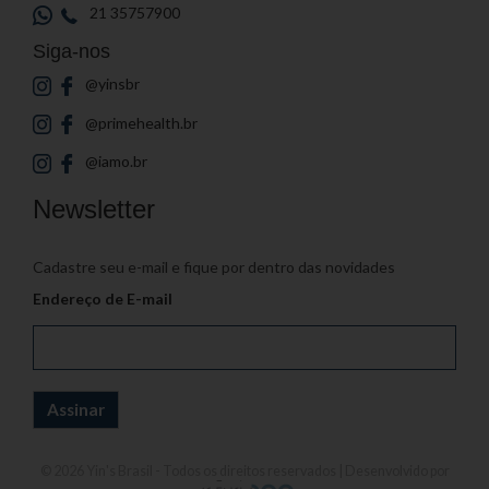
21 35757900
Siga-nos
@yinsbr
@primehealth.br
@iamo.br
Newsletter
Cadastre seu e-mail e fique por dentro das novidades
Endereço de E-mail
© 2026
Yin's Brasil
- Todos os direitos reservados | Desenvolvido por