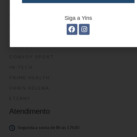
YIN’S KIDS
CONVOY KIDS
Siga a Yins
O SHOW DA LUNA®
SWISSLAND
CONVOY
CONVOY SPORT
IN-TECH
PRIME HEALTH
CHRIS HELENA
ETERNY
Atendimento
Segunda a sexta de 8h às 17h30