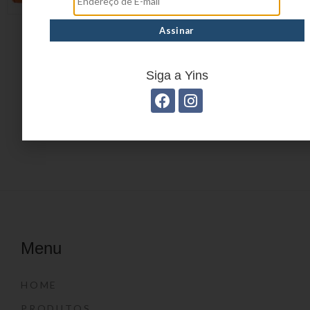
BROMÉLIA YS39008
CALCITA YS39059
Siga a Yins
1
2
3
→
Menu
HOME
PRODUTOS