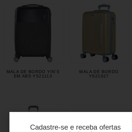
MALA DE BORDO YIN’S
MALA DE BORDO
EM ABS YS21113
YS21027
Mini Bag We Will Rock
You em ABS YS27283
Cadastre-se e receba ofertas