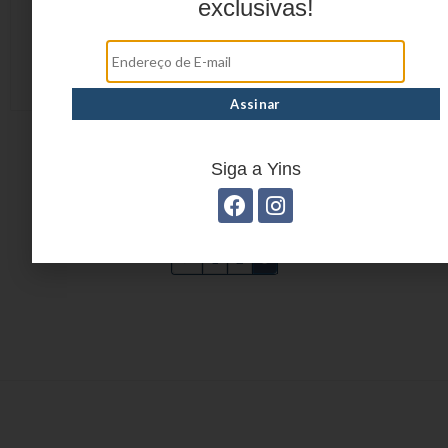
exclusivas!
MALA DE BORDO
YS21037CH
Siga a Yins
←
1
2
3