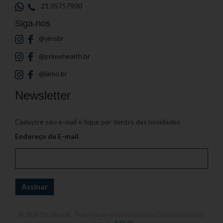
21 35757900
Siga-nos
@yinsbr
@primehealth.br
@iamo.br
Newsletter
Cadastre seu e-mail e fique por dentro das novidades
Endereço de E-mail
© 2026
Yin's Brasil
- Todos os direitos reservados | Desenvolvido por