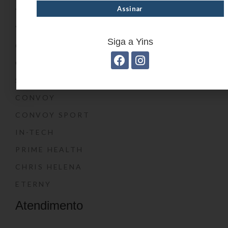
YIN’S PAPER
YIN’S KIDS
Siga a Yins
CONVOY KIDS
O SHOW DA LUNA®
SWISSLAND
CONVOY
CONVOY SPORT
IN-TECH
PRIME HEALTH
CHRIS HELENA
ETERNY
Atendimento