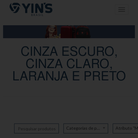
Pular
Toggle n
para
o
conteúdo
CINZA ESCURO,
CINZA CLARO,
LARANJA E PRETO
Categorias de produto