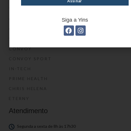
YIN’S KIDS
CONVOY KIDS
Siga a Yins
O SHOW DA LUNA®
SWISSLAND
CONVOY
CONVOY SPORT
IN-TECH
PRIME HEALTH
CHRIS HELENA
ETERNY
Atendimento
Segunda a sexta de 8h às 17h30