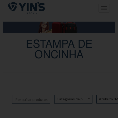
Pular
Toggle n
para
o
conteúdo
ESTAMPA DE
ONCINHA
Categorias de produto