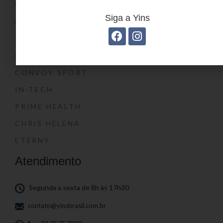
CONVOY KIDS
Siga a Yins
O SHOW DA LUNA®
SWISSLAND
CONVOY
CONVOY SPORT
IN-TECH
PRIME HEALTH
CHRIS HELENA
ETERNY
Atendimento
Segunda a sexta de 8h às 17h30
contato@yinsbrasil.com.br