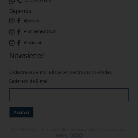
21 35757900
Siga-nos
@yinsbr
@primehealth.br
@iamo.br
Newsletter
Cadastre seu e-mail e fique por dentro das novidades
Endereço de E-mail
© 2026
Yin's Brasil
- Todos os direitos reservados | Desenvolvido por