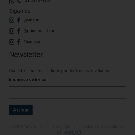
21 35757900
Siga-nos
@yinsbr
@primehealth.br
@iamo.br
Newsletter
Cadastre seu e-mail e fique por dentro das novidades
Endereço de E-mail
© 2026
Yin's Brasil
- Todos os direitos reservados | Desenvolvido por