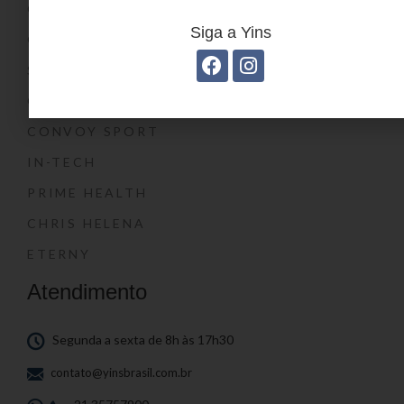
CONVOY KIDS
Siga a Yins
O SHOW DA LUNA®
SWISSLAND
CONVOY
CONVOY SPORT
IN-TECH
PRIME HEALTH
CHRIS HELENA
ETERNY
Atendimento
Segunda a sexta de 8h às 17h30
contato@yinsbrasil.com.br