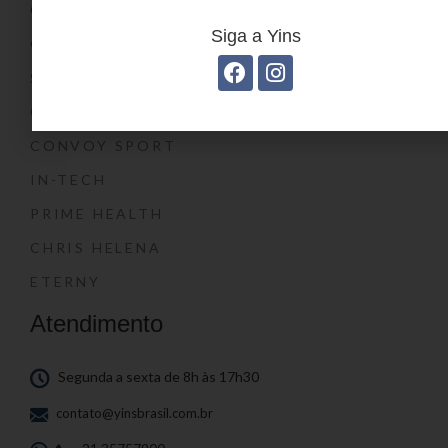
CONVOY KIDS
Siga a Yins
O SHOW DA LUNA®
SWISSLAND
CONVOY
CONVOY SPORT
IN-TECH
PRIME HEALTH
CHRIS HELENA
ETERNY
Atendimento
Segunda a sexta de 8h às 17h30
contato@yinsbrasil.com.br