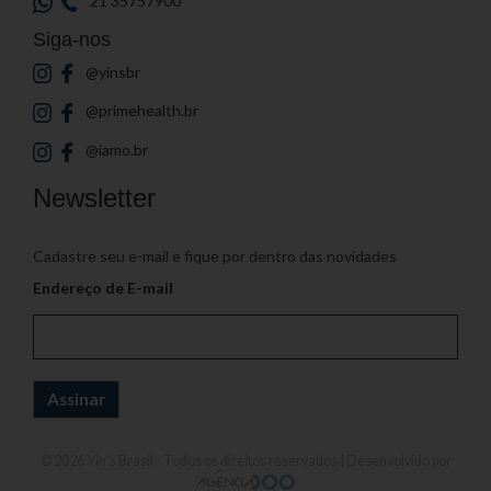
21 35757900
Siga-nos
@yinsbr
@primehealth.br
@iamo.br
Newsletter
Cadastre seu e-mail e fique por dentro das novidades
Endereço de E-mail
© 2026
Yin's Brasil
- Todos os direitos reservados | Desenvolvido por