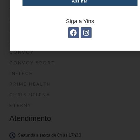
YIN’S KIDS
CONVOY KIDS
Siga a Yins
O SHOW DA LUNA®
SWISSLAND
CONVOY
CONVOY SPORT
IN-TECH
PRIME HEALTH
CHRIS HELENA
ETERNY
Atendimento
Segunda a sexta de 8h às 17h30