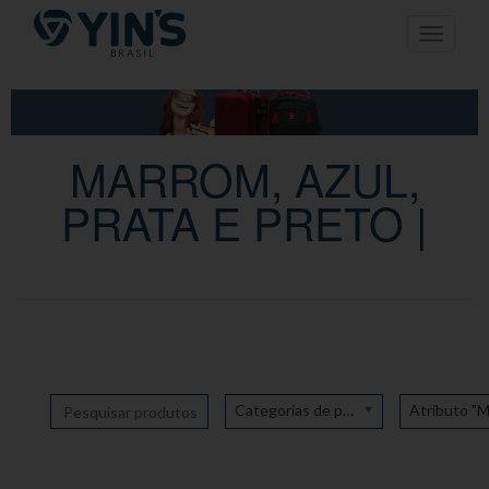
Pular
Toggle n
para
o
conteúdo
MARROM, AZUL,
PRATA E PRETO |
Categorias de produto