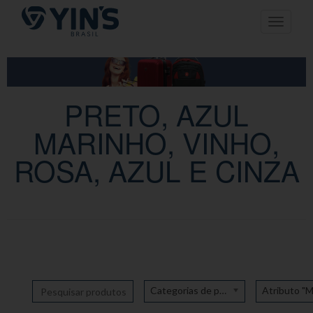
Pular
Toggle n
para
o
conteúdo
PRETO, AZUL
MARINHO, VINHO,
ROSA, AZUL E CINZA
Categorias de produto