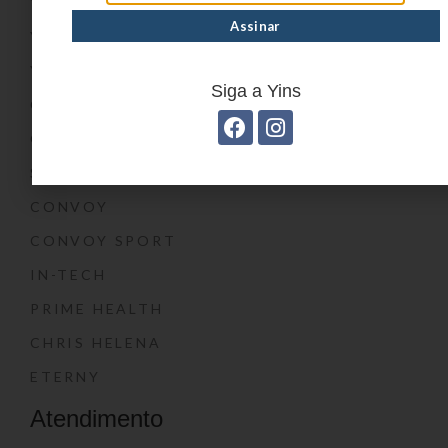
YIN’S
YIN’S PAPER
YIN’S KIDS
Siga a Yins
CONVOY KIDS
O SHOW DA LUNA®
SWISSLAND
CONVOY
CONVOY SPORT
IN-TECH
PRIME HEALTH
CHRIS HELENA
ETERNY
Atendimento