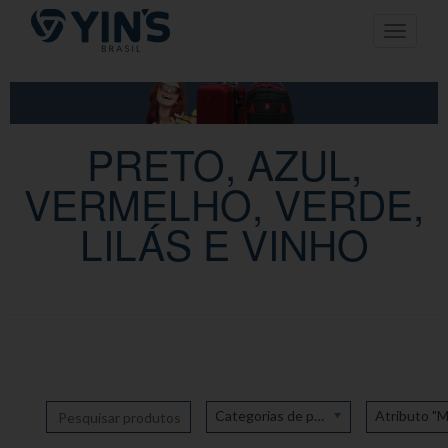
Pular
Toggle n
para
o
conteúdo
PRETO, AZUL,
VERMELHO, VERDE,
LILÁS E VINHO
Categorias de produto