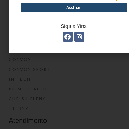
YIN’S
YIN’S PAPER
YIN’S KIDS
Siga a Yins
CONVOY KIDS
O SHOW DA LUNA®
SWISSLAND
CONVOY
CONVOY SPORT
IN-TECH
PRIME HEALTH
CHRIS HELENA
ETERNY
Atendimento