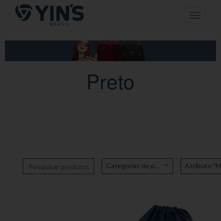
Pular
Toggle n
para
o
conteúdo
Preto
Categorias de produto