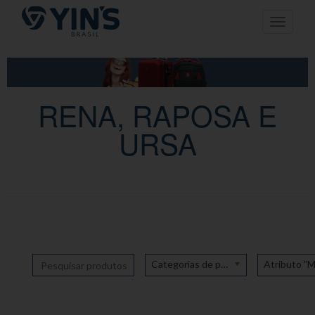
Pular
Toggle n
para
o
conteúdo
RENA, RAPOSA E
URSA
Categorias de produto