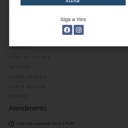
YIN’S KIDS
CONVOY KIDS
Siga a Yins
O SHOW DA LUNA®
SWISSLAND
CONVOY
CONVOY SPORT
IN-TECH
PRIME HEALTH
CHRIS HELENA
ETERNY
Atendimento
Segunda a sexta de 8h às 17h30