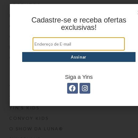
PRODUTOS
DÚVIDAS FREQUENTES
Cadastre-se e receba ofertas
exclusivas!
ONDE COMPRAR
CATÁLOGOS
BLOG
CONTATO
Marcas
Siga a Yins
YIN’S
YIN’S PAPER
YIN’S KIDS
CONVOY KIDS
O SHOW DA LUNA®