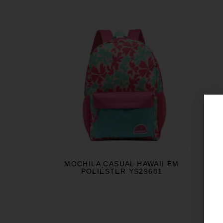
MOCHILA CASUAL HAWAII EM
POLIÉSTER YS29681