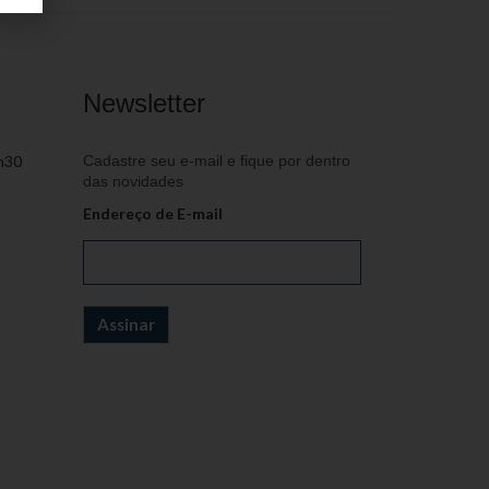
Newsletter
h30
Cadastre seu e-mail e fique por dentro
das novidades
Endereço de E-mail