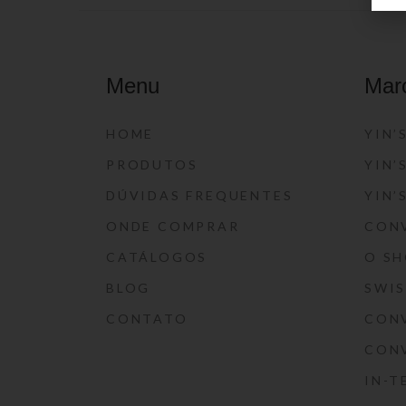
Menu
Mar
HOME
YIN’
PRODUTOS
YIN’
DÚVIDAS FREQUENTES
YIN’
ONDE COMPRAR
CON
CATÁLOGOS
O S
BLOG
SWI
CONTATO
CON
CON
IN-T