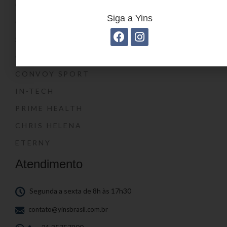
CONVOY KIDS
Siga a Yins
O SHOW DA LUNA®
SWISSLAND
CONVOY
CONVOY SPORT
IN-TECH
PRIME HEALTH
CHRIS HELENA
ETERNY
Atendimento
Segunda a sexta de 8h às 17h30
contato@yinsbrasil.com.br