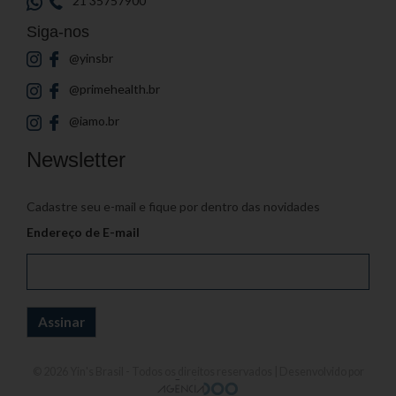
21 35757900
Siga-nos
@yinsbr
@primehealth.br
@iamo.br
Newsletter
Cadastre seu e-mail e fique por dentro das novidades
Endereço de E-mail
© 2026
Yin's Brasil
- Todos os direitos reservados | Desenvolvido por