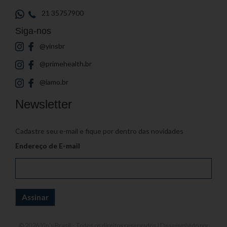
21 35757900
Siga-nos
@yinsbr
@primehealth.br
@iamo.br
Newsletter
Cadastre seu e-mail e fique por dentro das novidades
Endereço de E-mail
© 2026
Yin's Brasil
- Todos os direitos reservados | Desenvolvido por