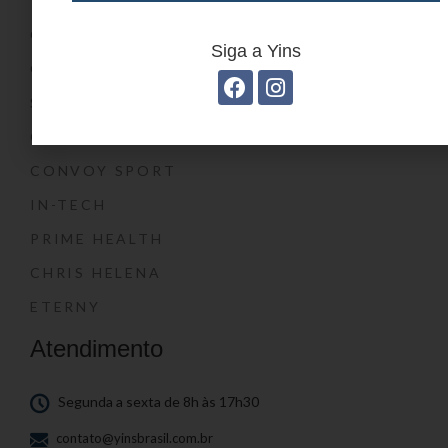
YIN’S KIDS
CONVOY KIDS
Siga a Yins
O SHOW DA LUNA®
SWISSLAND
CONVOY
CONVOY SPORT
IN-TECH
PRIME HEALTH
CHRIS HELENA
ETERNY
Atendimento
Segunda a sexta de 8h às 17h30
contato@yinsbrasil.com.br