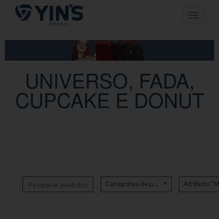
Pular
Toggle n
para
o
conteúdo
UNIVERSO, FADA,
CUPCAKE E DONUT
Categorias de produto