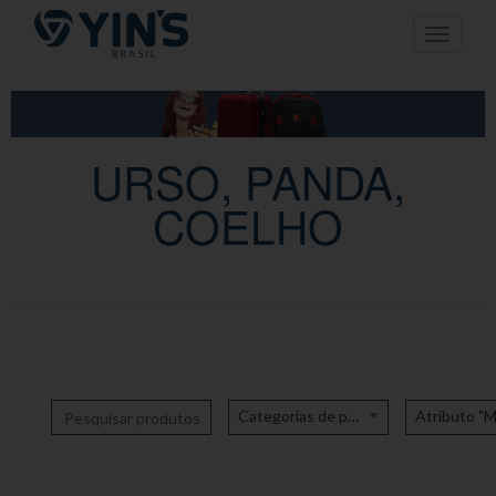
Pular
Toggle n
para
o
conteúdo
URSO, PANDA,
COELHO
Categorias de produto