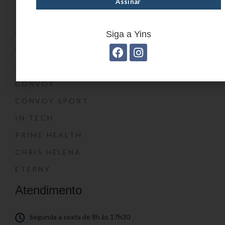
YIN’S KIDS
CONVOY KIDS
Siga a Yins
O SHOW DA LUNA®
SWISSLAND
CONVOY
CONVOY SPORT
IN-TECH
PRIME HEALTH
CHRIS HELENA
ETERNY
Atendimento
Segunda a sexta de 8h às 17h30