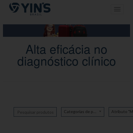
Pular
Toggle n
para
o
conteúdo
Alta eficácia no
diagnóstico clínico
Categorias de produto