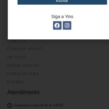
YIN’S KIDS
CONVOY KIDS
Siga a Yins
O SHOW DA LUNA®
SWISSLAND
CONVOY
CONVOY SPORT
IN-TECH
PRIME HEALTH
CHRIS HELENA
ETERNY
Atendimento
Segunda a sexta de 8h às 17h30