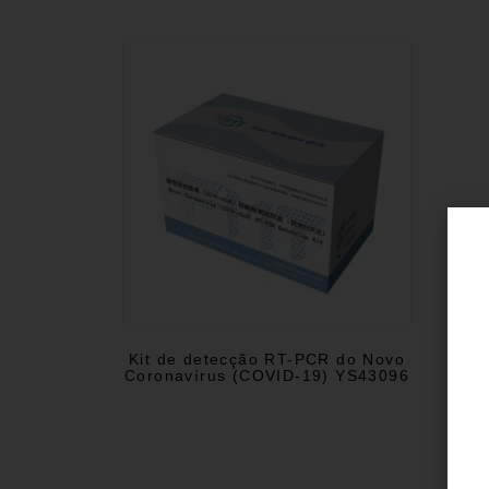
Kit de detecção RT-PCR do Novo
Coronavírus (COVID-19) YS43096