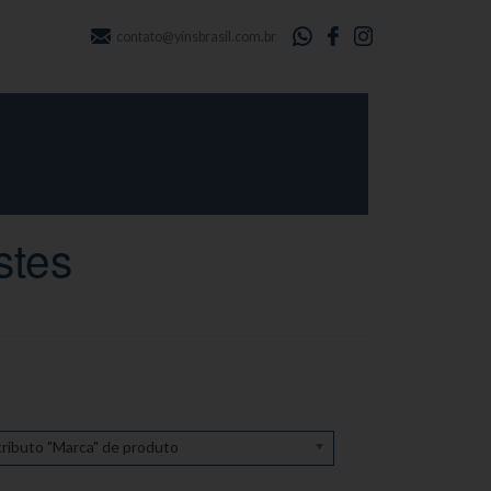
contato@yinsbrasil.com.br
stes
ributo "Marca" de produto