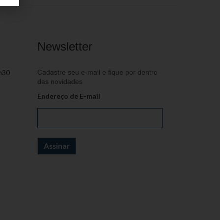
Newsletter
h30
Cadastre seu e-mail e fique por dentro
das novidades
Endereço de E-mail