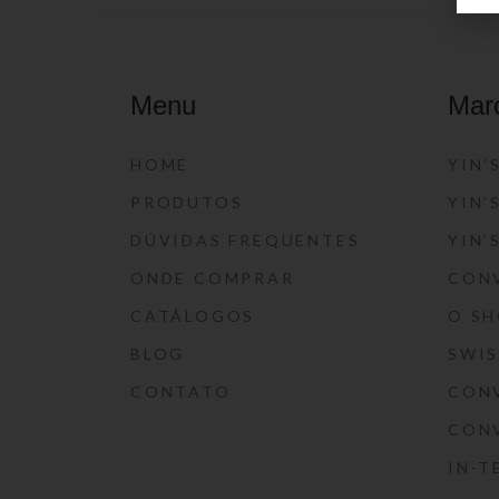
Menu
Mar
HOME
YIN’
PRODUTOS
YIN’
DÚVIDAS FREQUENTES
YIN’
ONDE COMPRAR
CON
CATÁLOGOS
O S
BLOG
SWI
CONTATO
CON
CON
IN-T