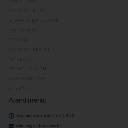
YIN’S KIDS
CONVOY KIDS
O SHOW DA LUNA®
SWISSLAND
CONVOY
CONVOY SPORT
IN-TECH
PRIME HEALTH
CHRIS HELENA
ETERNY
Atendimento
Segunda a sexta de 8h às 17h30
contato@yinsbrasil.com.br