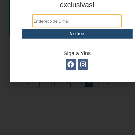
exclusivas!
SACOLA TÉRMICA
SACOLA TÉRMICA
YS26016
YS26023
Siga a Yins
←
1
2
3
…
6
7
8
9
10
→