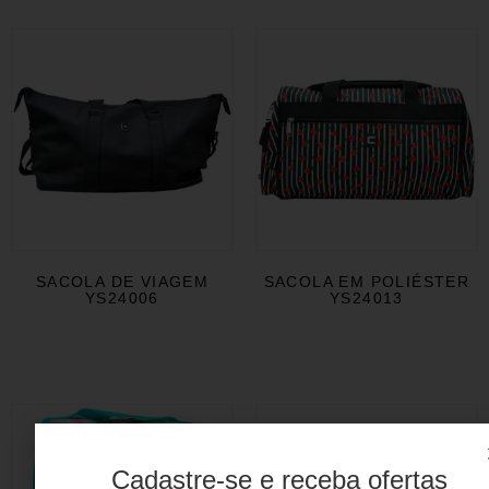
SACOLA DE VIAGEM
SACOLA EM POLIÉSTER
YS24006
YS24013
Cadastre-se e receba ofertas