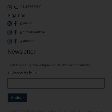
21 35757900
Siga-nos
@yinsbr
@primehealth.br
@iamo.br
Newsletter
Cadastre seu e-mail e fique por dentro das novidades
Endereço de E-mail
© 2026
Yin's Brasil
- Todos os direitos reservados | Desenvolvido por