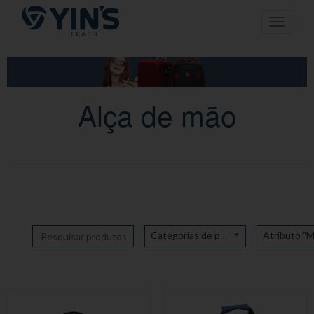
Pular
Toggle n
para
o
conteúdo
Alça de mão
Categorias de produto