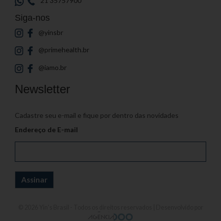
21 35757900
Siga-nos
@yinsbr
@primehealth.br
@iamo.br
Newsletter
Cadastre seu e-mail e fique por dentro das novidades
Endereço de E-mail
© 2026
Yin's Brasil
- Todos os direitos reservados | Desenvolvido por