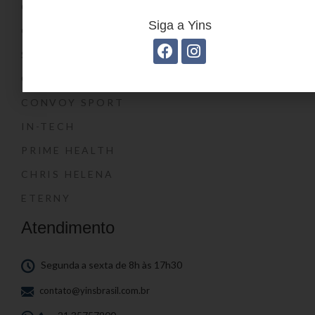
CONVOY KIDS
Siga a Yins
O SHOW DA LUNA®
SWISSLAND
CONVOY
CONVOY SPORT
IN-TECH
PRIME HEALTH
CHRIS HELENA
ETERNY
Atendimento
Segunda a sexta de 8h às 17h30
contato@yinsbrasil.com.br