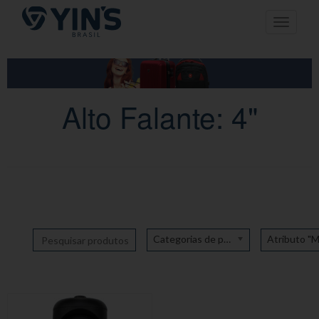
Pular
Toggle n
para
o
conteúdo
Alto Falante: 4"
Categorias de produto