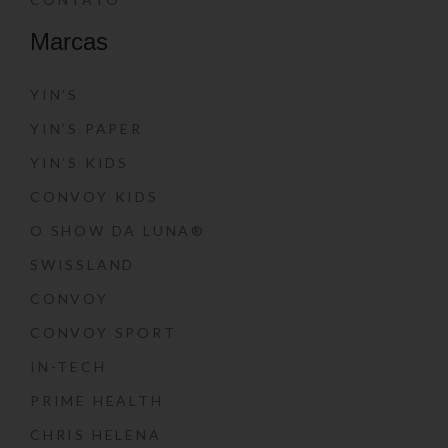
Marcas
YIN’S
YIN’S PAPER
YIN’S KIDS
CONVOY KIDS
O SHOW DA LUNA®
SWISSLAND
CONVOY
CONVOY SPORT
IN-TECH
PRIME HEALTH
CHRIS HELENA