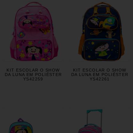
KIT ESCOLAR O SHOW
KIT ESCOLAR O SHOW
DA LUNA EM POLIÉSTER
DA LUNA EM POLIÉSTER
YS42259
YS42261