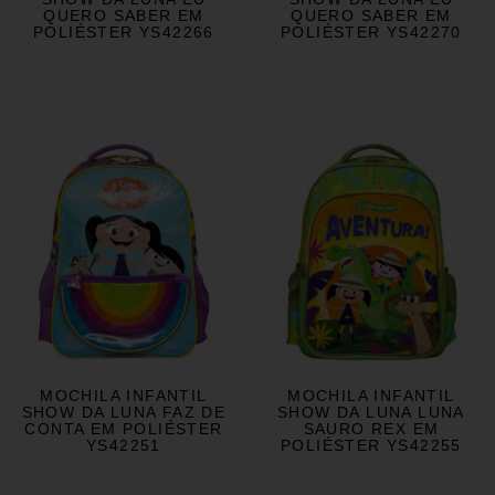
QUERO SABER EM
QUERO SABER EM
POLIÉSTER YS42266
POLIÉSTER YS42270
MOCHILA INFANTIL
MOCHILA INFANTIL
SHOW DA LUNA FAZ DE
SHOW DA LUNA LUNA
CONTA EM POLIÉSTER
SAURO REX EM
YS42251
POLIÉSTER YS42255