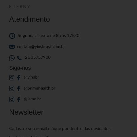
ETERNY
Atendimento
Segunda a sexta de 8h às 17h30
contato@yinsbrasil.com.br
21 35757900
Siga-nos
@yinsbr
@primehealth.br
@iamo.br
Newsletter
Cadastre seu e-mail e fique por dentro das novidades