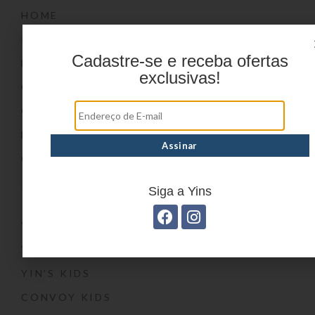
HOME
PRODUTOS
Cadastre-se e receba ofertas
DÚVIDAS FREQUENTES
exclusivas!
ONDE COMPRAR
CATÁLOGOS
BLOG
CONTATO
Marcas
Siga a Yins
YIN’S
YIN’S PAPER
YIN’S KIDS
CONVOY KIDS