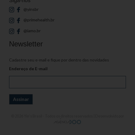
Siga-nos
@yinsbr
@primehealth.br
@iamo.br
Newsletter
Cadastre seu e-mail e fique por dentro das novidades
Endereço de E-mail
© 2026
Yin's Brasil
- Todos os direitos reservados | Desenvolvido por