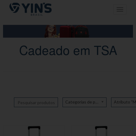
Pular
Toggle n
para
o
conteúdo
Cadeado em TSA
Categorias de produto