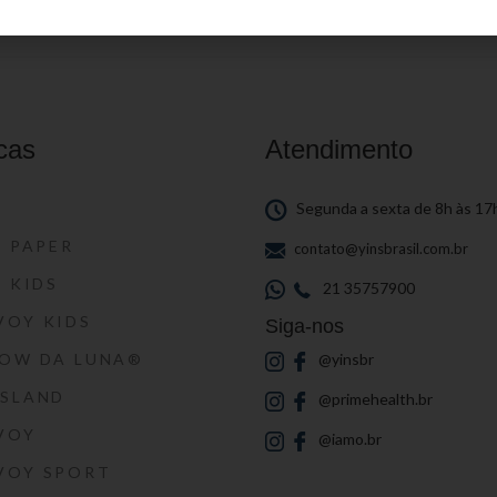
cas
Atendimento
S
Segunda a sexta de 8h às 17
S PAPER
contato@yinsbrasil.com.br
S KIDS
21 35757900
VOY KIDS
Siga-nos
HOW DA LUNA®
@yinsbr
SSLAND
@primehealth.br
VOY
@iamo.br
VOY SPORT