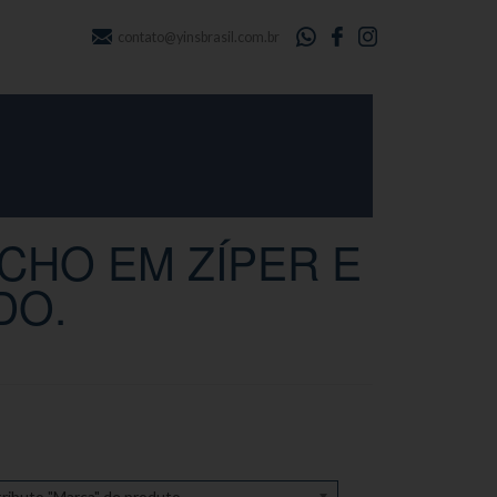
contato@yinsbrasil.com.br
CHO EM ZÍPER E
DO.
ributo "Marca" de produto