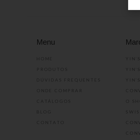
Menu
Mar
HOME
YIN’
PRODUTOS
YIN’
DÚVIDAS FREQUENTES
YIN’
ONDE COMPRAR
CON
CATÁLOGOS
O S
BLOG
SWI
CONTATO
CON
CON