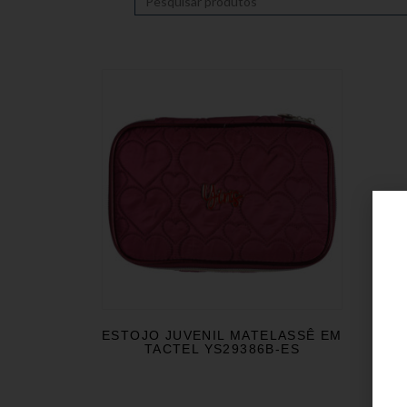
ESTOJO JUVENIL MATELASSÊ EM
TACTEL YS29386B-ES