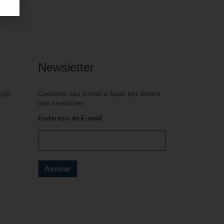
Newsletter
h30
Cadastre seu e-mail e fique por dentro
das novidades
Endereço de E-mail