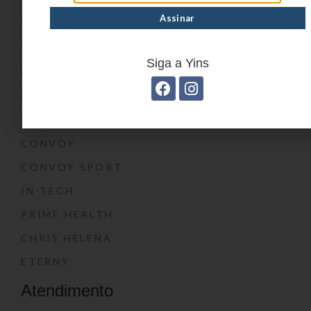
YIN’S
YIN’S PAPER
YIN’S KIDS
Siga a Yins
CONVOY KIDS
O SHOW DA LUNA®
SWISSLAND
CONVOY
CONVOY SPORT
IN-TECH
PRIME HEALTH
CHRIS HELENA
ETERNY
Atendimento