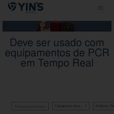
Pular
Toggle n
para
o
conteúdo
Deve ser usado com
equipamentos de PCR
em Tempo Real
Categorias de produto