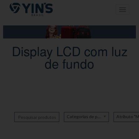
Pular
Toggle n
para
o
conteúdo
Display LCD com luz
de fundo
Categorias de produto