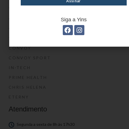
YIN’S KIDS
CONVOY KIDS
Siga a Yins
O SHOW DA LUNA®
SWISSLAND
CONVOY
CONVOY SPORT
IN-TECH
PRIME HEALTH
CHRIS HELENA
ETERNY
Atendimento
Segunda a sexta de 8h às 17h30