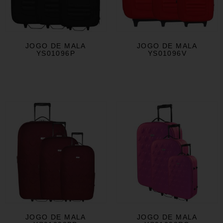
JOGO DE MALA
JOGO DE MALA
YS01096P
YS01096V
JOGO DE MALA
JOGO DE MALA