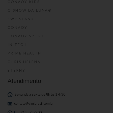
CONVOY KIDS
O SHOW DA LUNA®
SWISSLAND
CONVOY
CONVOY SPORT
IN-TECH
PRIME HEALTH
CHRIS HELENA
ETERNY
Atendimento
Segunda a sexta de 8h às 17h30
contato@yinsbrasil.com.br
21 35757900