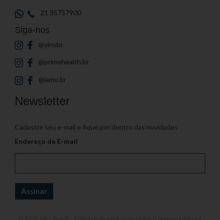
21 35757900
Siga-nos
@yinsbr
@primehealth.br
@iamo.br
Newsletter
Cadastre seu e-mail e fique por dentro das novidades
Endereço de E-mail
© 2026
Yin's Brasil
- Todos os direitos reservados | Desenvolvido por