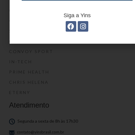
YIN’S KIDS
CONVOY KIDS
Siga a Yins
O SHOW DA LUNA®
SWISSLAND
CONVOY
CONVOY SPORT
IN-TECH
PRIME HEALTH
CHRIS HELENA
ETERNY
Atendimento
Segunda a sexta de 8h às 17h30
contato@yinsbrasil.com.br