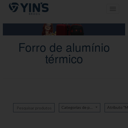
Pular
Toggle n
para
o
conteúdo
Forro de alumínio
térmico
Categorias de produto