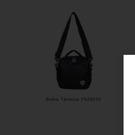
Bolsa Térmica YS26034