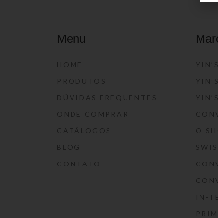
Menu
Mar
HOME
YIN’
PRODUTOS
YIN’
DÚVIDAS FREQUENTES
YIN’
ONDE COMPRAR
CON
CATÁLOGOS
O S
BLOG
SWI
CONTATO
CON
CON
IN-T
PRIM