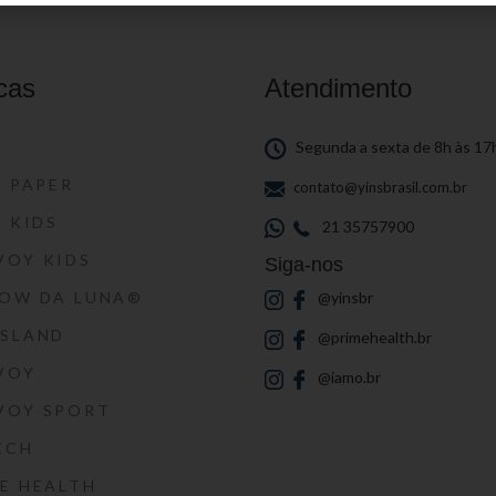
cas
Atendimento
S
Segunda a sexta de 8h às 17
S PAPER
contato@yinsbrasil.com.br
S KIDS
21 35757900
VOY KIDS
Siga-nos
HOW DA LUNA®
@yinsbr
SSLAND
@primehealth.br
VOY
@iamo.br
VOY SPORT
ECH
E HEALTH