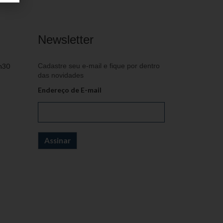
Newsletter
h30
Cadastre seu e-mail e fique por dentro
das novidades
Endereço de E-mail