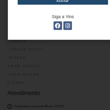
YIN’S KIDS
CONVOY KIDS
Siga a Yins
O SHOW DA LUNA®
SWISSLAND
CONVOY
CONVOY SPORT
IN-TECH
PRIME HEALTH
CHRIS HELENA
ETERNY
Atendimento
Segunda a sexta de 8h às 17h30