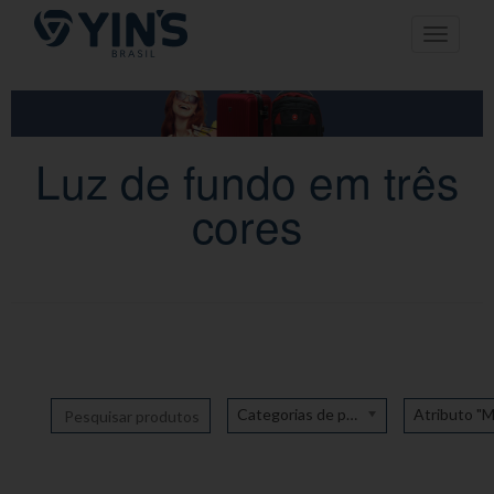
Pular
Toggle n
para
o
conteúdo
Luz de fundo em três
cores
Categorias de produto