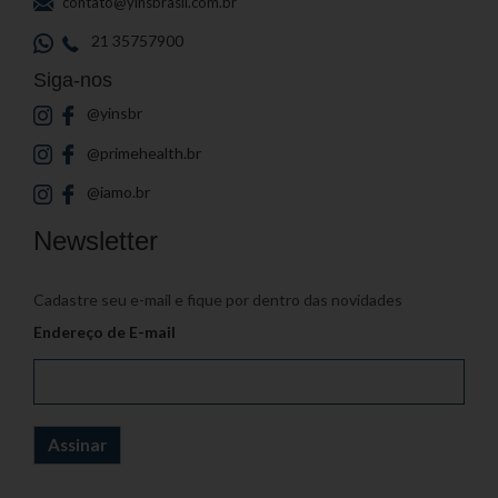
contato@yinsbrasil.com.br
21 35757900
Siga-nos
@yinsbr
@primehealth.br
@iamo.br
Newsletter
Cadastre seu e-mail e fique por dentro das novidades
Endereço de E-mail