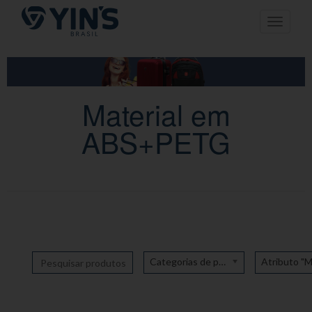
Pular
Toggle n
para
o
conteúdo
Material em
ABS+PETG
Categorias de produto