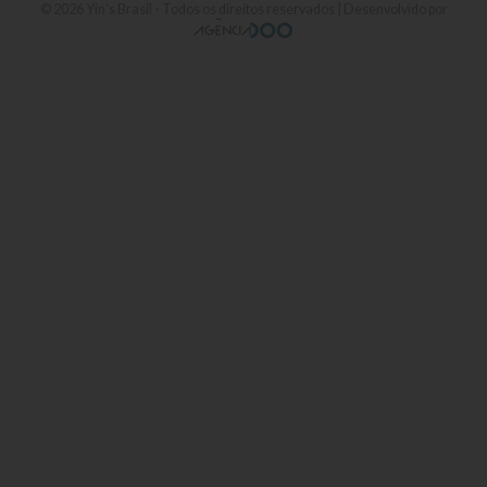
© 2026
Yin's Brasil
- Todos os direitos reservados | Desenvolvido por