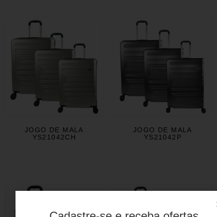
JOGO DE MALA
JOGO DE MALA
YS21042CH
YS21042P
Cadastre-se e receba ofertas