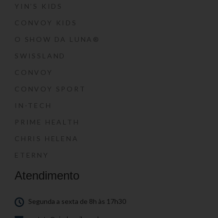
YIN’S KIDS
CONVOY KIDS
O SHOW DA LUNA®
SWISSLAND
CONVOY
CONVOY SPORT
IN-TECH
PRIME HEALTH
CHRIS HELENA
ETERNY
Atendimento
Segunda a sexta de 8h às 17h30