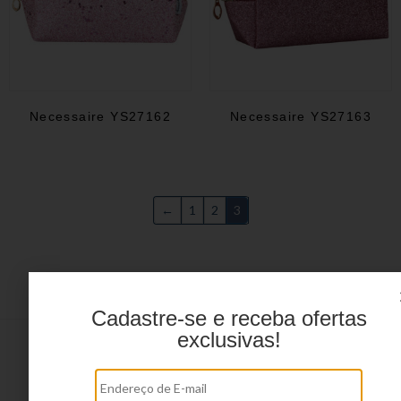
Necessaire YS27162
Necessaire YS27163
←
1
2
3
Cadastre-se e receba ofertas
exclusivas!
Menu