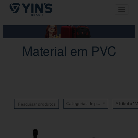
Pular
Toggle n
para
o
conteúdo
Material em PVC
Categorias de produto