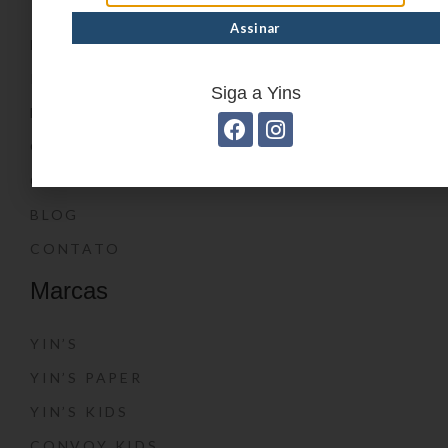
HOME
PRODUTOS
Siga a Yins
DÚVIDAS FREQUENTES
ONDE COMPRAR
CATÁLOGOS
BLOG
CONTATO
Marcas
YIN’S
YIN’S PAPER
YIN’S KIDS
CONVOY KIDS