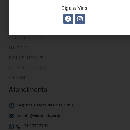
Siga a Yins
O SHOW DA LUNA®
SWISSLAND
CONVOY
CONVOY SPORT
IN-TECH
PRIME HEALTH
CHRIS HELENA
ETERNY
Atendimento
Segunda a sexta de 8h às 17h30
contato@yinsbrasil.com.br
21 35757900