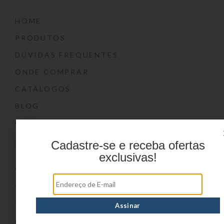
HOME
PRODUTOS
DÚVIDAS FREQUENTES
ONDE COMPRAR
CATÁLOGOS
BLOG
CONTATO
Marcas
Cadastre-se e receba ofertas
exclusivas!
YIN’S
YIN’S PAPER
YIN’S KIDS
CONVOY KIDS