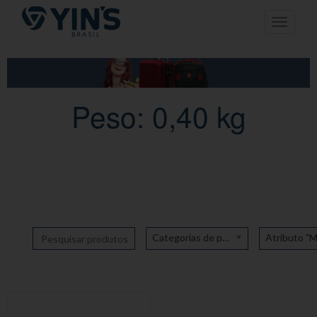
Pular
Toggle n
para
o
conteúdo
Peso: 0,40 kg
Categorias de produto