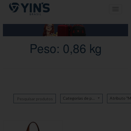
Pular
Toggle n
para
o
conteúdo
Peso: 0,86 kg
Categorias de produto