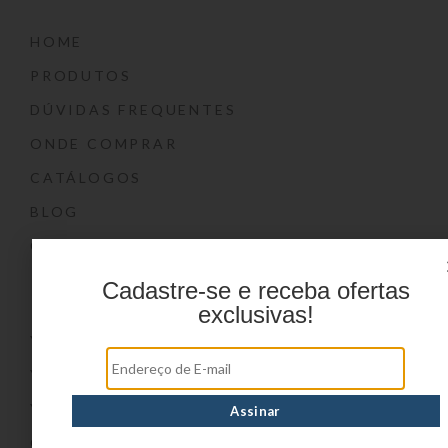
HOME
PRODUTOS
DÚVIDAS FREQUENTES
ONDE COMPRAR
CATÁLOGOS
BLOG
CONTATO
Marcas
Cadastre-se e receba ofertas
exclusivas!
YIN’S
YIN’S PAPER
YIN’S KIDS
CONVOY KIDS