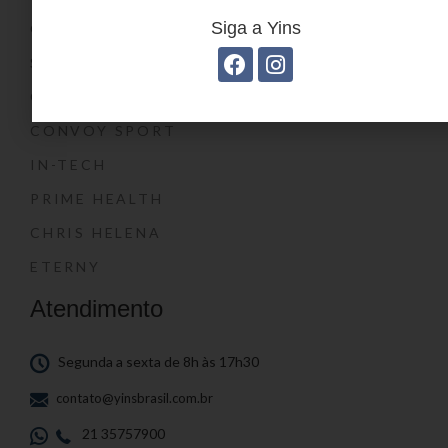
Siga a Yins
O SHOW DA LUNA®
SWISSLAND
CONVOY
CONVOY SPORT
IN-TECH
PRIME HEALTH
CHRIS HELENA
ETERNY
Atendimento
Segunda a sexta de 8h às 17h30
contato@yinsbrasil.com.br
21 35757900