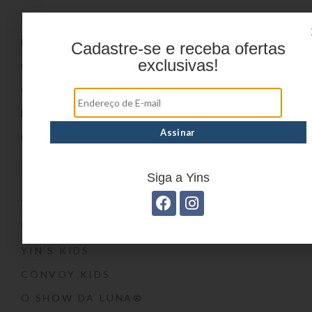
PRODUTOS
DÚVIDAS FREQUENTES
Cadastre-se e receba ofertas
exclusivas!
ONDE COMPRAR
CATÁLOGOS
BLOG
CONTATO
Marcas
Siga a Yins
YIN’S
YIN’S PAPER
YIN’S KIDS
CONVOY KIDS
O SHOW DA LUNA®