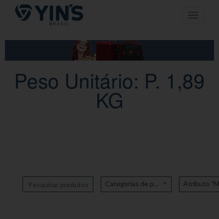
Pular
Toggle n
para
o
conteúdo
Peso Unitário: P. 1,89
KG
Categorias de produto